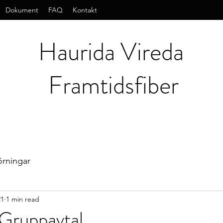
Dokument
FAQ
Kontakt
Haurida Vireda
Framtidsfiber
örningar
21
1 min read
Gruppavtal