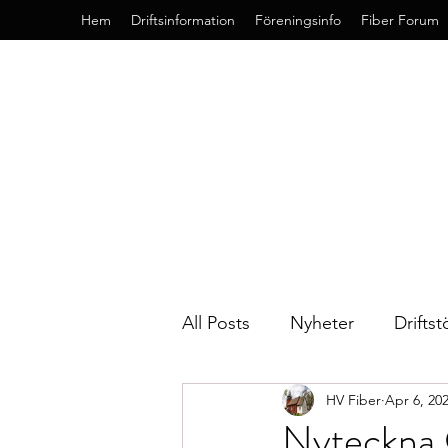
Hem
Driftsinformation
Föreningsinfo
Fiber Forum
All Posts
Nyheter
Driftst
HV Fiber
Apr 6, 20
Nyteckna 