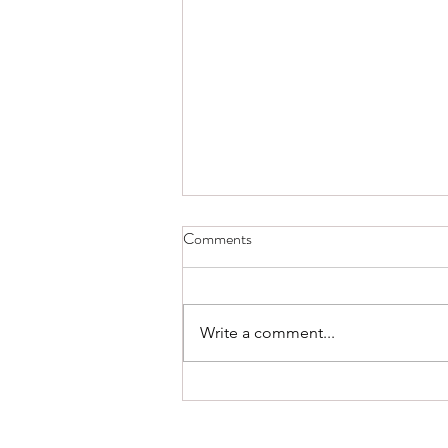
Comments
Write a comment...
Logga in på Västfiber