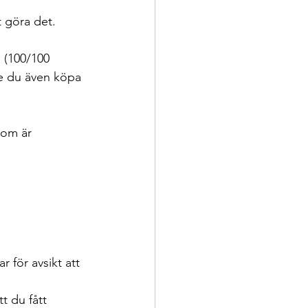
t göra det.
 (100/100 
te du även köpa 
som är 
 för avsikt att 
t du fått 