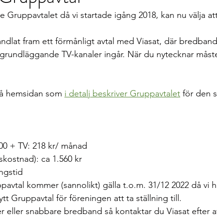
 Gruppavtalet då vi startade igång 2018, kan nu välja at
ndlat fram ett förmånligt avtal med Viasat, där bredband
l grundläggande TV-kanaler ingår. När du nytecknar mås
 på hemsidan som 
i detalj beskriver Gruppavtalet
 för den 
0 + TV: 218 kr/ månad
kostnad): ca 1.560 kr
ngstid
vtal kommer (sannolikt) gälla t.o.m. 31/12 2022 då vi har
tt Gruppavtal för föreningen att ta ställning till.
r eller snabbare bredband så kontaktar du Viasat efter at