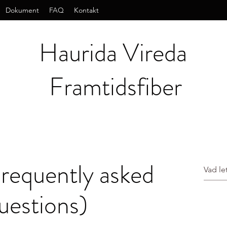
Dokument
FAQ
Kontakt
Haurida Vireda
Framtidsfiber
equently asked
uestions)