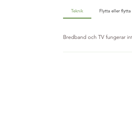
Teknik
Flytta eller flytta
Bredband och TV fungerar int
Felsök så här: Kolla om lamporn
Om ingen lampa lyser, är det tro
Kontrollera om strömsladden sitte
grannens elsladd till deras MO - 
endast 1 lampa lyser på MO'n Ti
kommer inte in någon signal från 
15-20 sek och slå på igen och s
längre och längre avstängningsint
dem. Om inget är fel hos grannar
finnas information där också. Om 
Viasat om du har Gruppavtal) i för
är ok - kontakta Styrelsen Om t