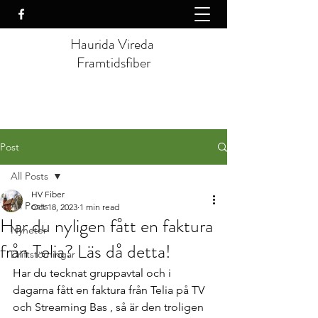
Haurida Vireda
Framtidsfiber
Post
All Posts
HV Fiber
All Posts
Oct 18, 2023
1 min read
Har du nyligen fått en faktura
Nyheter
från Telia? Läs då detta!
Driftstörningar
Har du tecknat gruppavtal och i 
dagarna fått en faktura från Telia på TV 
och Streaming Bas , så är den troligen 