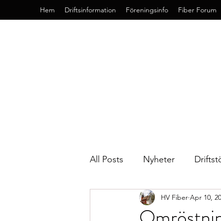
Hem
Driftsinformation
Föreningsinfo
Fiber Forum
All Posts
Nyheter
Driftst
HV Fiber
Apr 10, 2
Omröstning