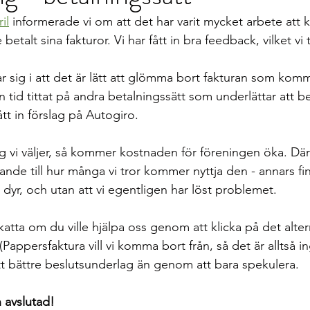
il
 informerade vi om att det har varit mycket arbete att 
talt sina fakturor. Vi har fått in bra feedback, vilket vi t
ar sig i att det är lätt att glömma bort fakturan som komme
n tid tittat på andra betalningssätt som underlättar att be
ått in förslag på Autogiro.
g vi väljer, så kommer kostnaden för föreningen öka. Där
lande till hur många vi tror kommer nyttja den - annars finn
t dyr, och utan att vi egentligen har löst problemet.
katta om du ville hjälpa oss genom att klicka på det alter
Pappersfaktura vill vi komma bort från, så det är alltså in
i ett bättre beslutsunderlag än genom att bara spekulera.
 avslutad!