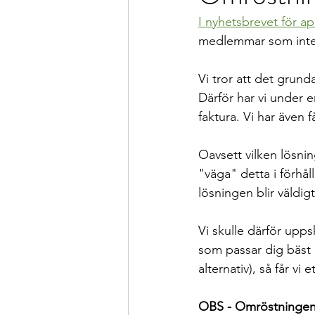
I nyhetsbrevet för apr
medlemmar som inte be
Vi tror att det grund
Därför har vi under e
faktura. Vi har även f
Oavsett vilken lösnin
"väga" detta i förhål
lösningen blir väldig
Vi skulle därför upps
som passar dig bäst (
alternativ), så får v
OBS - Omröstningen