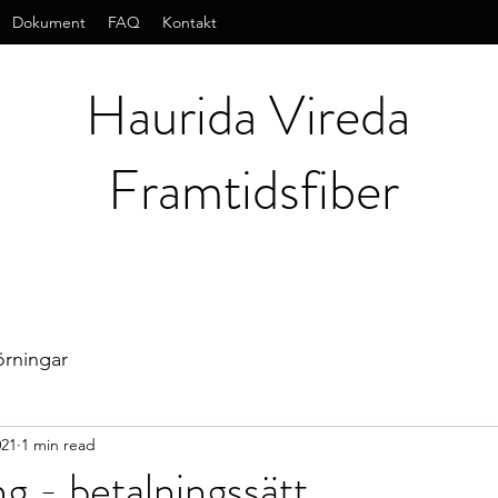
Dokument
FAQ
Kontakt
Haurida Vireda
Framtidsfiber
örningar
021
1 min read
 - betalningssätt