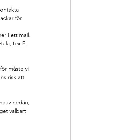
kontakta 
ackar för.
r i ett mail. 
tala, tex E-
för måste vi 
s risk att 
nativ nedan, 
get valbart 