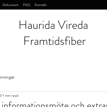
Dokument
FAQ
Kontakt
Haurida Vireda
Framtidsfiber
örningar
3
1 min read
ill informationsmöte och ext