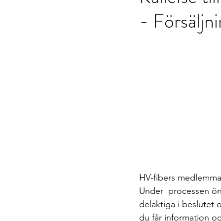
- Försäljni
HV-fibers medlemmar h
Under  processen ön
delaktiga i beslutet o
du får information o