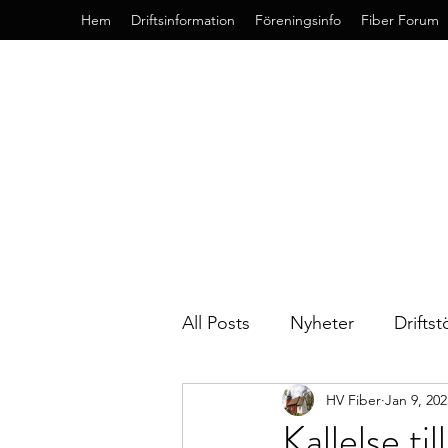
Hem
Driftsinformation
Föreningsinfo
Fiber Forum
All Posts
Nyheter
Driftst
HV Fiber
Jan 9, 202
Kallelse t