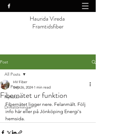
Haurida Vireda
Framtidsfiber
Post
All Posts
HV Fiber
All Posts
Sep 26, 2024
1 min read
Fibernätet ur funktion
Nyheter
Fibernätet ligger nere. Felanmält. Följ 
Driftstörningar
info här eller på Jönköping Energi's 
hemsida.